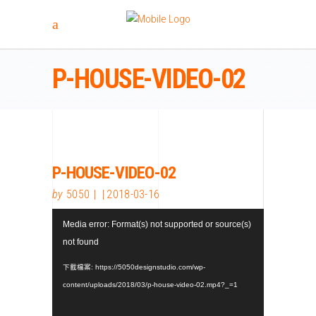
P-HOUSE-VIDEO-02
P-HOUSE-VIDEO-02
by
5050
2018-03-16
視
Media error: Format(s) not supported or source(s)
訊
not found
播
放
下載檔案: https://5050designstudio.com/wp-
器
content/uploads/2018/03/p-house-video-02.mp4?_=1