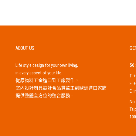
ABOUT US
GE
Life style design for your own living,
5
in every aspect of your life.
T:
+
從原物料五金進口到工廠製作，
F:
+
室內設計廚具設計含品質監工到歐洲進口家飾
E:
i
提供整體全方位的整合服務。
No.
Tai
1